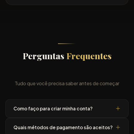
Perguntas
Frequentes
Tudo que você precisa saber antes de começar
Como faço para criar minha conta?
Clique em "Criar Conta", preencha seus dados
Quais métodos de pagamento são aceitos?
básicos como nome, e-mail e senha, confirme seu e-