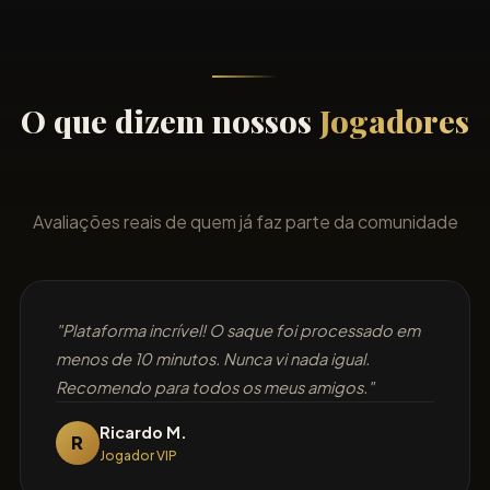
O que dizem nossos
Jogadores
Avaliações reais de quem já faz parte da comunidade
"Plataforma incrível! O saque foi processado em
menos de 10 minutos. Nunca vi nada igual.
Recomendo para todos os meus amigos."
Ricardo M.
R
Jogador VIP