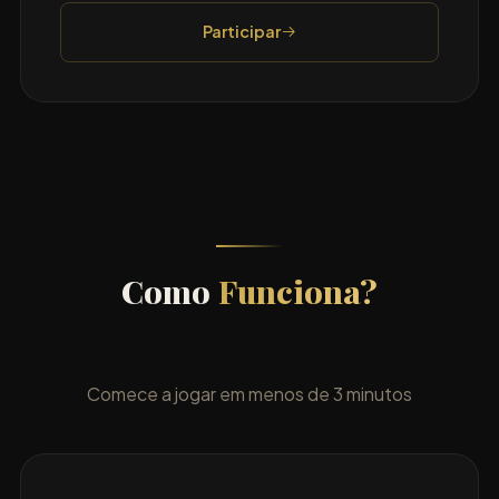
Participar
Como
Funciona?
Comece a jogar em menos de 3 minutos