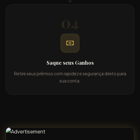
04
Saque seus Ganhos
Retire seus prêmios com rapidez e segurança direto para
sua conta.