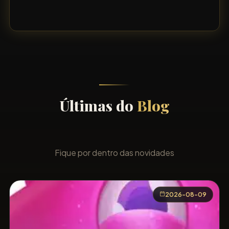
Últimas do
Blog
Fique por dentro das novidades
2026-08-09