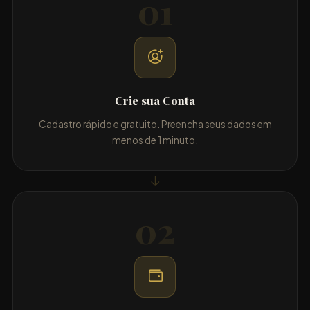
01
Crie sua Conta
Cadastro rápido e gratuito. Preencha seus dados em
menos de 1 minuto.
02