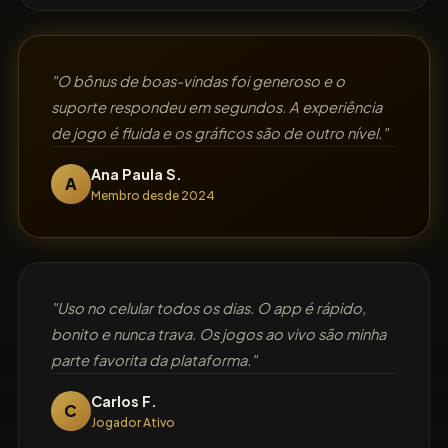
"O bônus de boas-vindas foi generoso e o
suporte respondeu em segundos. A experiência
de jogo é fluida e os gráficos são de outro nível."
Ana Paula S.
A
Membro desde 2024
"Uso no celular todos os dias. O app é rápido,
bonito e nunca trava. Os jogos ao vivo são minha
parte favorita da plataforma."
Carlos F.
C
Jogador Ativo