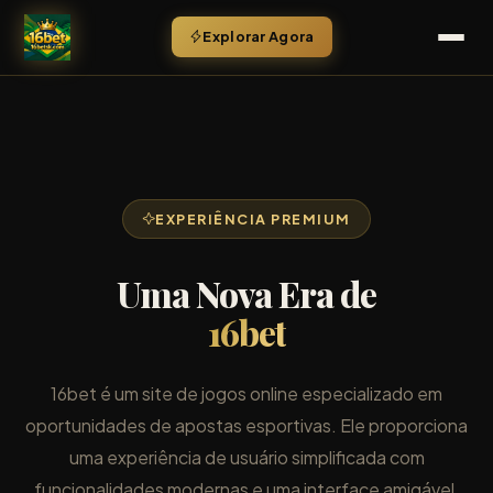
Explorar Agora
EXPERIÊNCIA PREMIUM
Uma Nova Era de
16bet
16bet é um site de jogos online especializado em
oportunidades de apostas esportivas. Ele proporciona
uma experiência de usuário simplificada com
funcionalidades modernas e uma interface amigável,