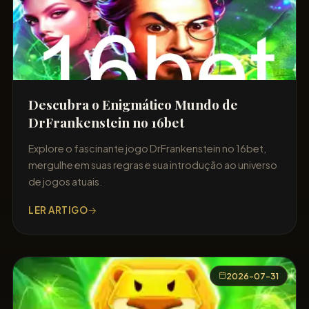
Descubra o Enigmático Mundo de
DrFrankenstein no 16bet
Explore o fascinante jogo DrFrankenstein no 16bet,
mergulhe em suas regras e sua introdução ao universo
de jogos atuais.
LER ARTIGO
2026-07-31