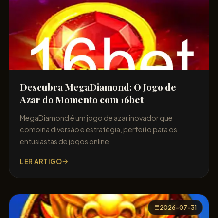
Descubra MegaDiamond: O Jogo de
Azar do Momento com 16bet
MegaDiamond é um jogo de azar inovador que
combina diversão e estratégia, perfeito para os
entusiastas de jogos online.
LER ARTIGO
2026-07-31