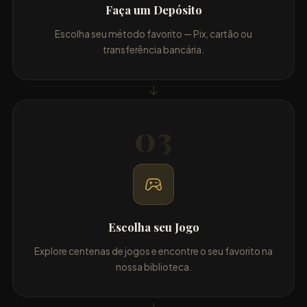
Faça um Depósito
Escolha seu método favorito — Pix, cartão ou
transferência bancária.
03
Escolha seu Jogo
Explore centenas de jogos e encontre o seu favorito na
nossa biblioteca.