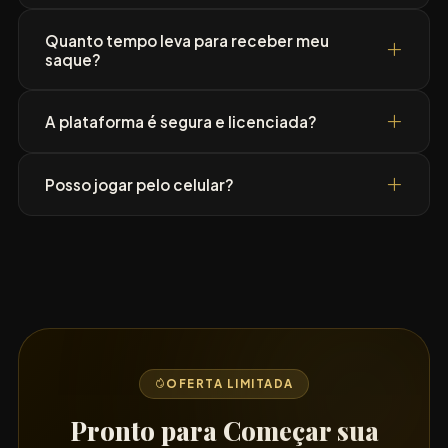
mail e pronto — sua conta estará ativa em menos de 2
Aceitamos Pix, cartões de crédito e débito (Visa,
minutos.
Quanto tempo leva para receber meu
Mastercard), transferência bancária e diversas
saque?
carteiras digitais. Todos os pagamentos são
processados com segurança total.
Saques via Pix são processados em até 10 minutos.
A plataforma é segura e licenciada?
Outros métodos podem levar de 1 a 3 dias úteis
dependendo do banco ou carteira escolhida.
Sim. Operamos com licença regulatória válida e
Posso jogar pelo celular?
utilizamos criptografia SSL de 256 bits para proteger
todos os dados e transações dos nossos usuários.
Com certeza. Nossa plataforma é 100% responsiva e
otimizada para dispositivos móveis. Não é
necessário baixar nenhum aplicativo — basta acessar
pelo navegador.
OFERTA LIMITADA
Pronto para Começar sua