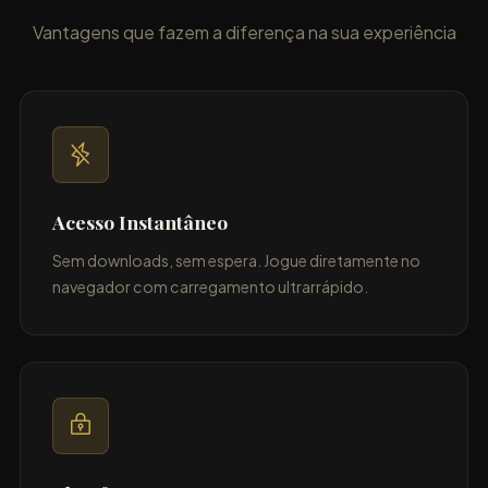
Vantagens que fazem a diferença na sua experiência
Acesso Instantâneo
Sem downloads, sem espera. Jogue diretamente no
navegador com carregamento ultrarrápido.