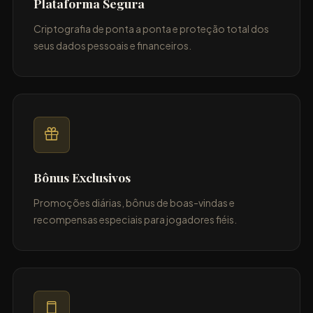
Plataforma Segura
Criptografia de ponta a ponta e proteção total dos
seus dados pessoais e financeiros.
Bônus Exclusivos
Promoções diárias, bônus de boas-vindas e
recompensas especiais para jogadores fiéis.